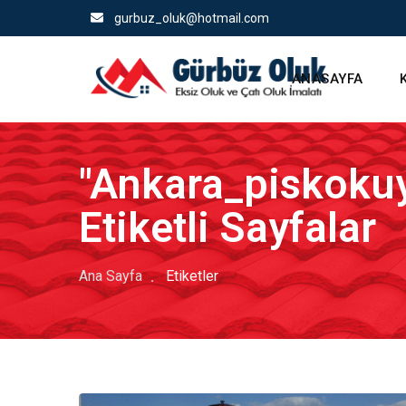
gurbuz_oluk@hotmail.com
ANASAYFA
"Ankara_piskoku
Etiketli Sayfalar
Ana Sayfa
Etiketler