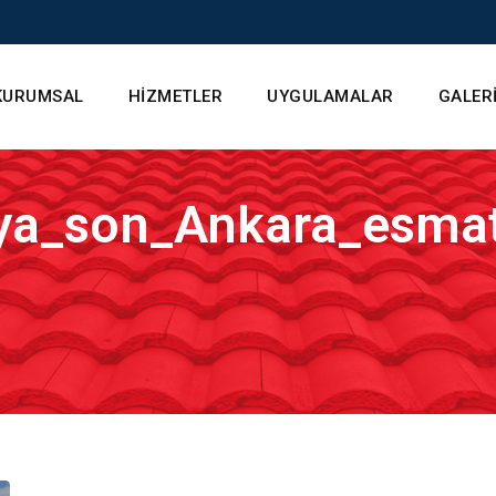
KURUMSAL
HİZMETLER
UYGULAMALAR
GALER
ya_son_Ankara_esmat