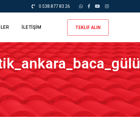
0.538.877 83 26
İLER
İLETİŞİM
TEKLİF ALIN
ik_ankara_baca_gülü